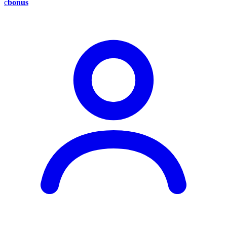
c
bonus