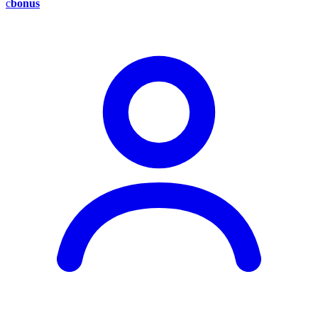
c
bonus