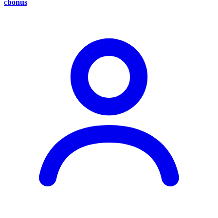
c
bonus