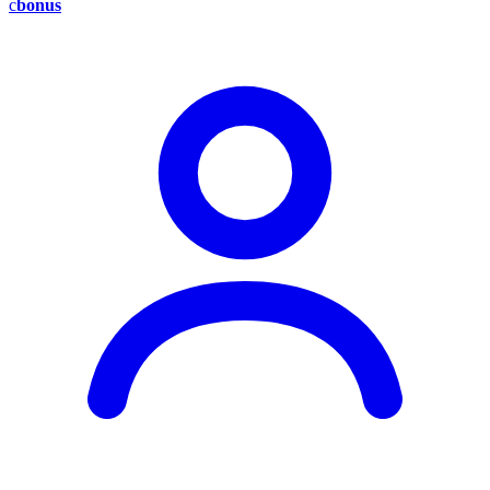
c
bonus