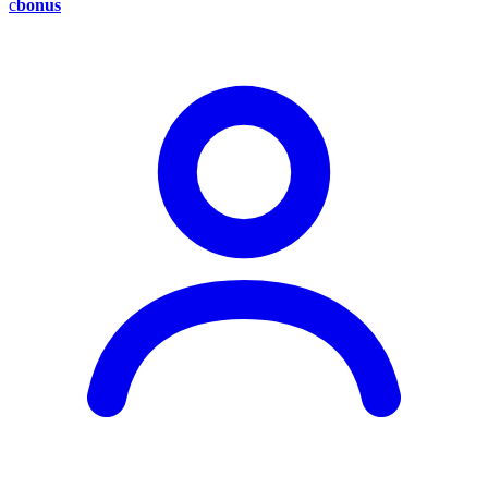
c
bonus