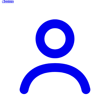
c
bonus