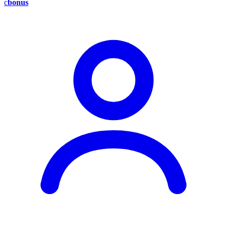
c
bonus