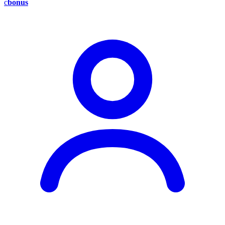
c
bonus