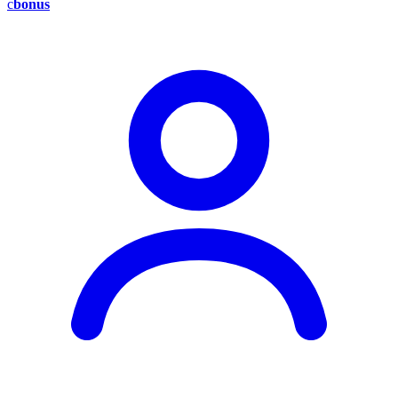
c
bonus