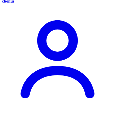
c
bonus