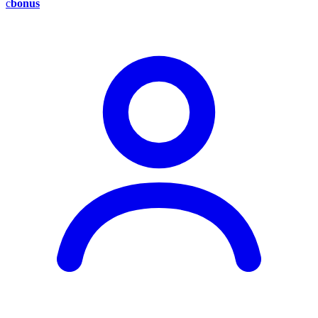
c
bonus