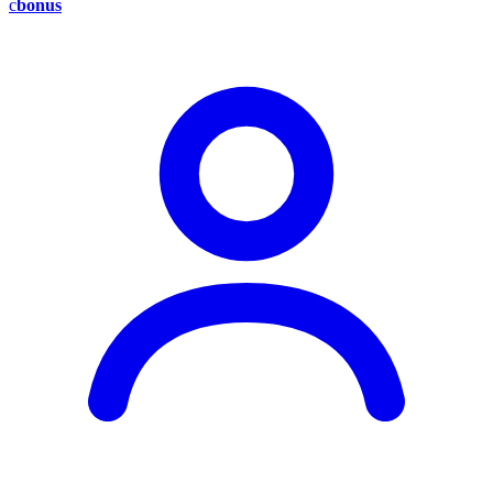
c
bonus