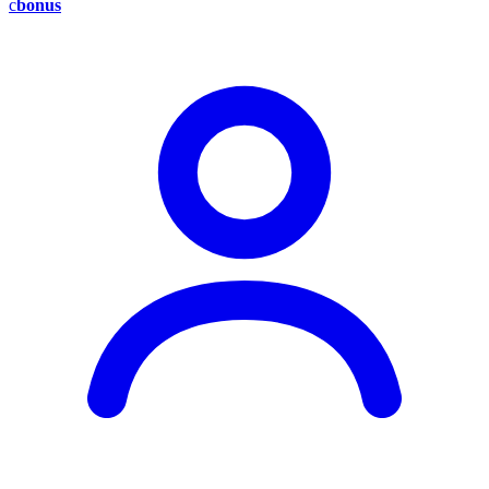
c
bonus