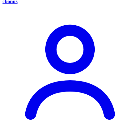
c
bonus