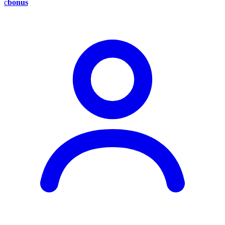
c
bonus