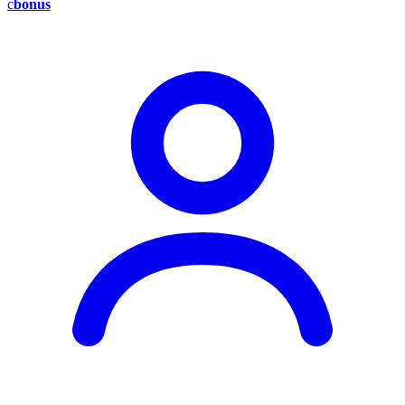
c
bonus