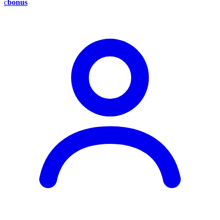
c
bonus