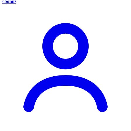
c
bonus