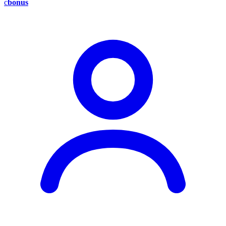
c
bonus