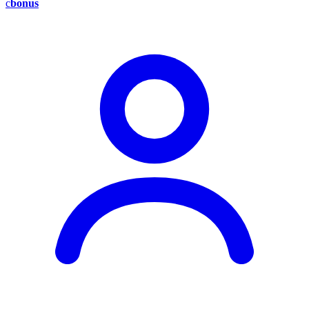
c
bonus