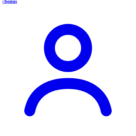
c
bonus