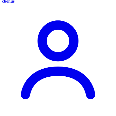
c
bonus