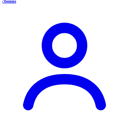
c
bonus