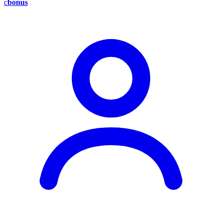
c
bonus