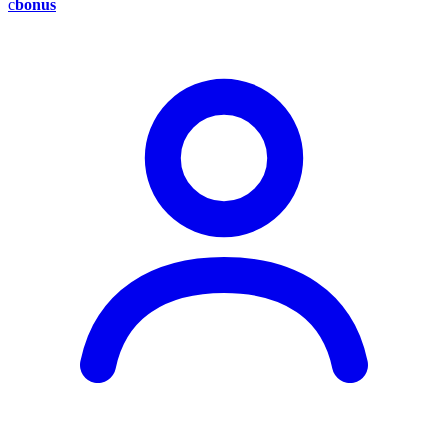
c
bonus