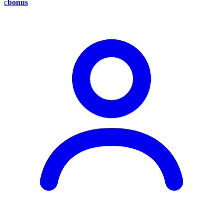
c
bonus