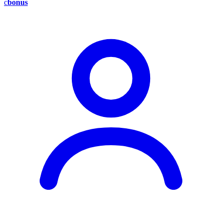
c
bonus