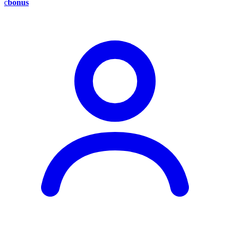
c
bonus