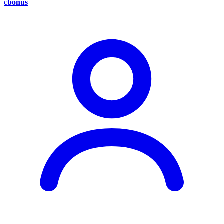
c
bonus