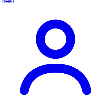
c
bonus