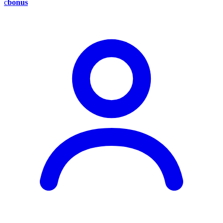
c
bonus