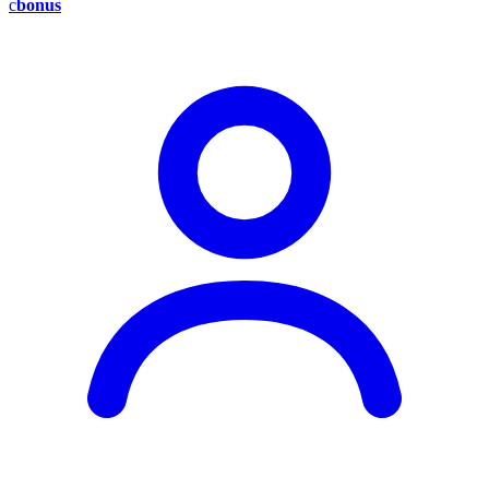
c
bonus