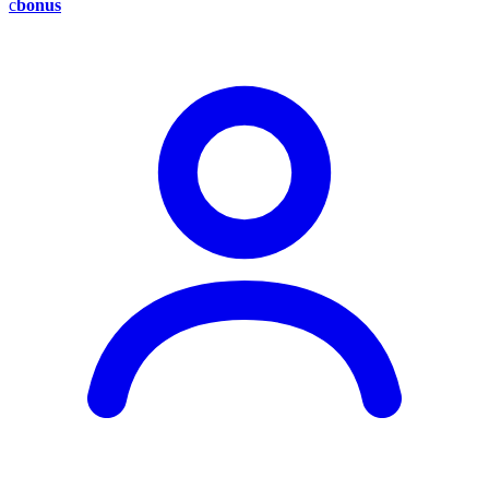
c
bonus