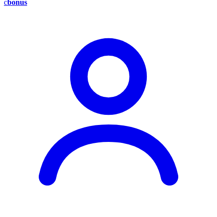
c
bonus