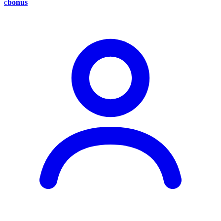
c
bonus