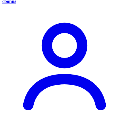
c
bonus