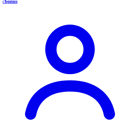
c
bonus