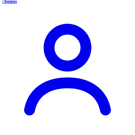
c
bonus