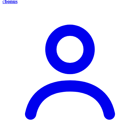
c
bonus