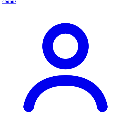
c
bonus