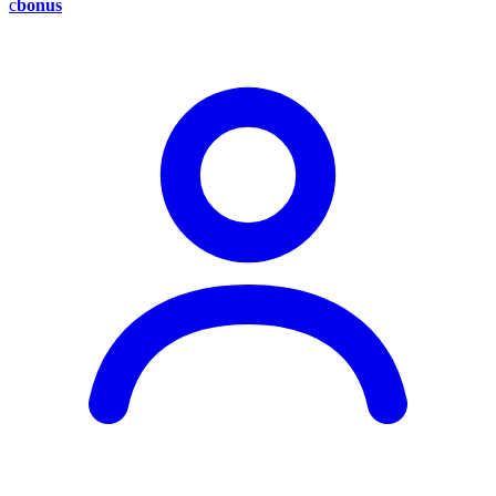
c
bonus