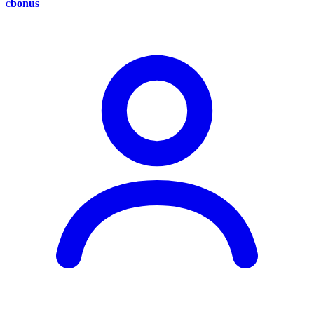
c
bonus