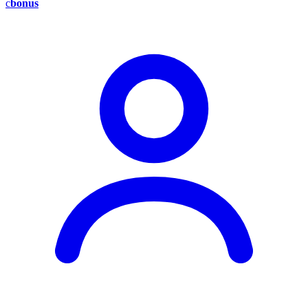
c
bonus