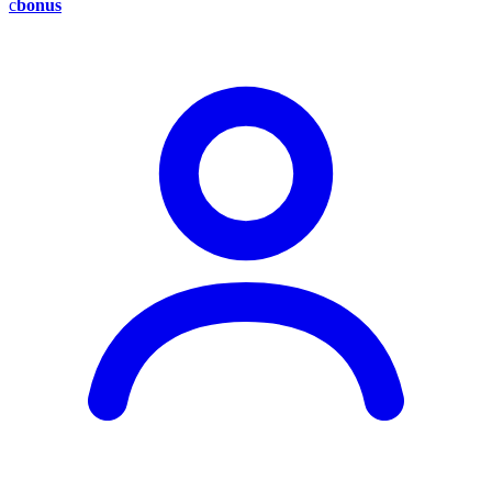
c
bonus