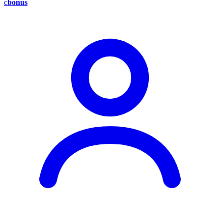
c
bonus