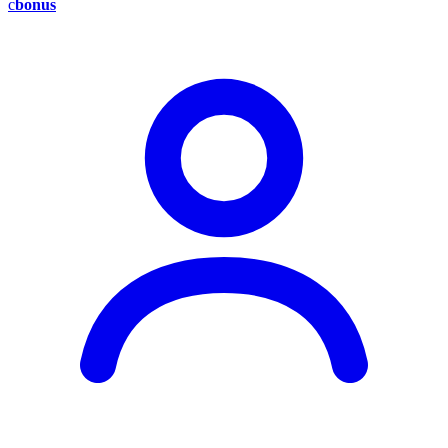
c
bonus