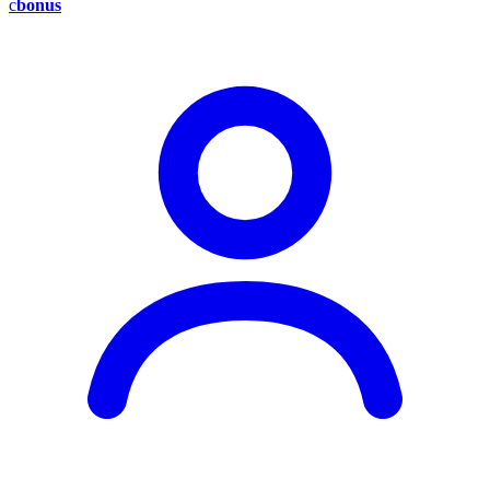
c
bonus