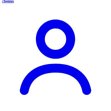
c
bonus