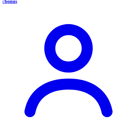
c
bonus