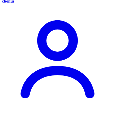
c
bonus